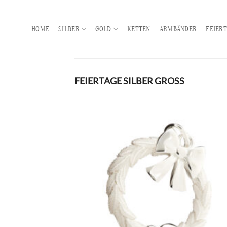
Zum
Inhalt
HOME
SILBER
GOLD
KETTEN
ARMBÄNDER
FEIER
springen
FEIERTAGE SILBER GROSS
Zur
Wunschl
hinzufü