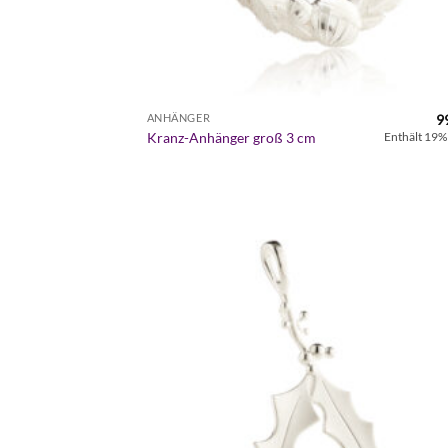
9
ANHÄNGER
Kranz-Anhänger groß 3 cm
Enthält 19%
Zur
Wunschl
hinzufü