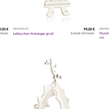
9,00
€
99,00
€
ANHÄNGER
ANHÄ
Nussk
Lebkuchen-Anhänger groß
 MwSt.
Enthält 19% MwSt.
cm
Zur
iste
Wunschliste
gen
hinzufügen