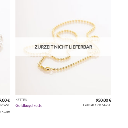
Zur
iste
Wunschliste
gen
hinzufügen
ZURZEIT NICHT LIEFERBAR
9,00
€
950,00
€
KETTEN
Goldkugelkette
 MwSt.
Enthält 19% MwSt.
erktage