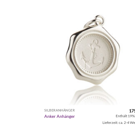
Zur
Zur
Wunschliste
Wunschl
hinzufügen
hinzufü
49,00
€
17
SILBERANHÄNGER
Anker Anhänger
Enthält 19% MwSt.
Enthält 19%
eferzeit: ca. 2-4 Werktage
Lieferzeit: ca. 2-4 W