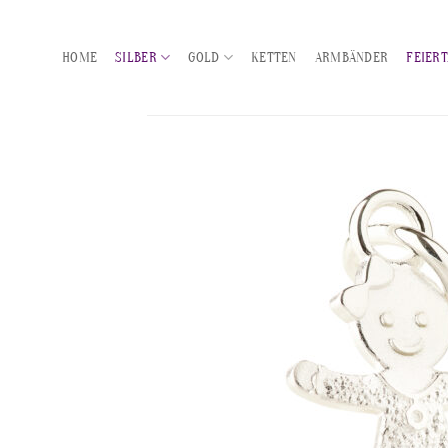
Zum
Inhalt
HOME
SILBER
GOLD
KETTEN
ARMBÄNDER
FEIER
springen