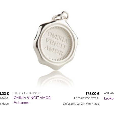
Zur
iste
Wunschliste
gen
hinzufügen
5,00
€
175,00
€
SILBERANHÄNGER
ANHÄ
OMNIA VINCIT AMOR
Lebku
 MwSt.
Enthält 19% MwSt.
Anhänger
erktage
Lieferzeit: ca. 2-4 Werktage