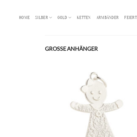
Zum
Inhalt
HOME
SILBER
GOLD
KETTEN
ARMBÄNDER
FEIER
springen
GROSSE ANHÄNGER
Zur
Wunschl
hinzufü